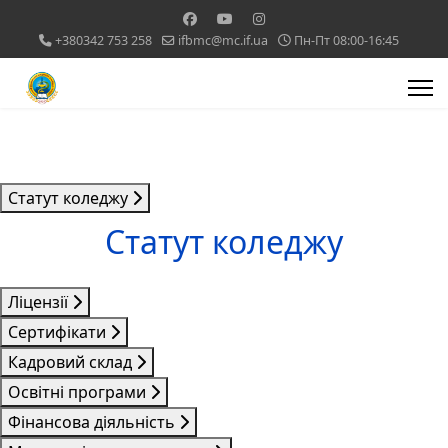
+380342 753 258
ifbmc@mc.if.ua
Пн-Пт 08:00-16:45
Статут коледжу
Статут коледжу
Ліцензії
Сертифікати
Кадровий склад
Освітні програми
Фінансова діяльність