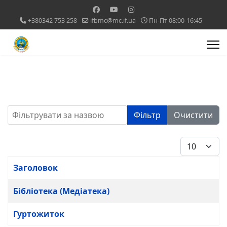
+380342 753 258
ifbmc@mc.if.ua
Пн-Пт 08:00-16:45
Фільтрувати за назвою
Фільтр
Очистити
Показувати
Заголовок
Таблиця статей
Бібліотека (Медіатека)
Гуртожиток