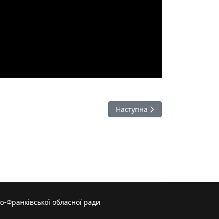
Наступна стаття: Рейтинг усп
Наступна
о-Франківської обласної ради