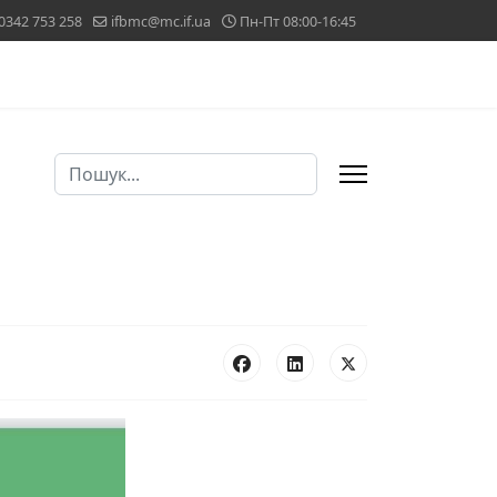
0342 753 258
ifbmc@mc.if.ua
Пн-Пт 08:00-16:45
Пошук