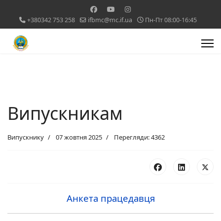
+380342 753 258
ifbmc@mc.if.ua
Пн-Пт 08:00-16:45
Випускникам
Випускнику
07 жовтня 2025
Перегляди: 4362
Анкета працедавця