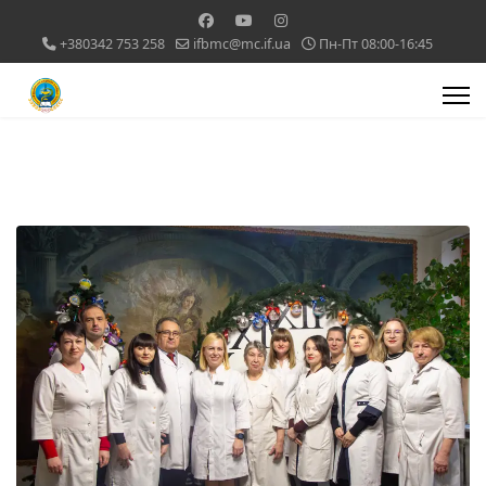
+380342 753 258
ifbmc@mc.if.ua
Пн-Пт 08:00-16:45