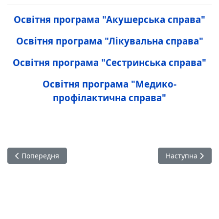
Освітня програма "Акушерська справа"
Освітня програма "Лікувальна справа"
Освітня програма "Сестринська справа"
Освітня програма "Медико-
профілактична справа"
Попередня стаття: Реєстрація на заходи БПР
Наступна стат
Попередня
Наступна