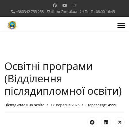
+380342 753 258
ifbmc@mc.if.ua
Пн-Пт 08:00-16:45
Освітні програми
(Відділення
післядипломної освіти)
Післядипломна освіта
08 вересня 2025
Перегляди: 4555